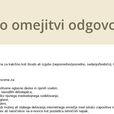
 o omejitvi odgov
rna za kakršno koli škodo ali izgubo (neposredno/posredno, sedanjo/bodočo), 
govorna za:
slitvene oglasne deske in njenih vsebin;
 navodilih delodajalca;
obliko njunega medsebojnega sodelovanja;
oglase;
javo;
i motenj ali slabega delovanja internetnega omrežja med iskalci zaposlitve in
cev ali naročnikov na e-novice kot posledica tehničnih napak;