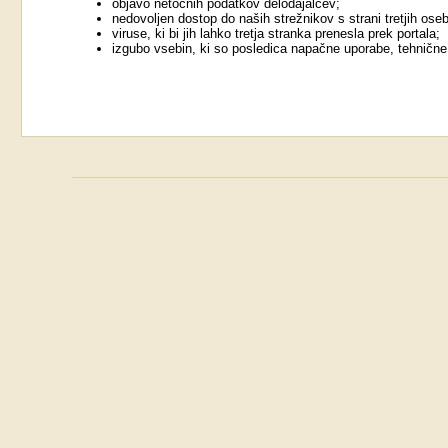
objavo netočnih podatkov delodajalcev;
nedovoljen dostop do naših strežnikov s strani tretjih ose
viruse, ki bi jih lahko tretja stranka prenesla prek portala;
izgubo vsebin, ki so posledica napačne uporabe, tehnične 