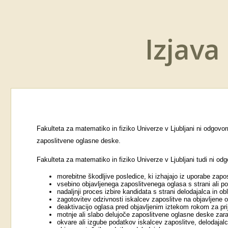
Izjava
Fakulteta za matematiko in fiziko Univerze v Ljubljani ni odgovo
zaposlitvene oglasne deske.
Fakulteta za matematiko in fiziko Univerze v Ljubljani tudi ni od
morebitne škodljive posledice, ki izhajajo iz uporabe zapo
vsebino objavljenega zaposlitvenega oglasa s strani ali po
nadaljnji proces izbire kandidata s strani delodajalca in 
zagotovitev odzivnosti iskalcev zaposlitve na objavljene 
deaktivacijo oglasa pred objavljenim iztekom rokom za pri
motnje ali slabo delujoče zaposlitvene oglasne deske zarad
okvare ali izgube podatkov iskalcev zaposlitve, delodajal